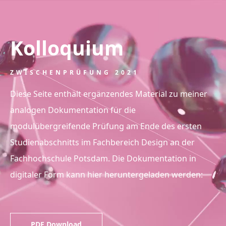
Kolloquium
ZWISCHENPRÜFUNG 2021
Diese Seite enthält ergänzendes Material zu meiner
analogen Dokumentation für die
modulübergreifende Prüfung am Ende des ersten
Studienabschnitts im Fachbereich Design an der
Fachhochschule Potsdam. Die Dokumentation in
digitaler Form kann hier heruntergeladen werden:
PDF Download