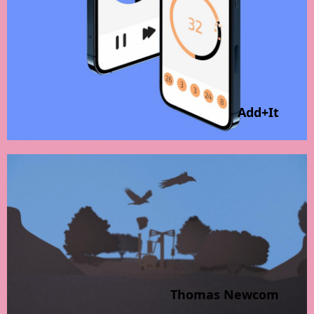
Add+It
Thomas Newcom